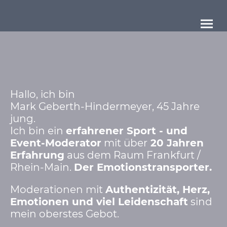
Hallo, ich bin
Mark Geberth-Hindermeyer, 45 Jahre
jung.
Ich bin ein
erfahrener Sport - und
Event-Moderator
mit über
20 Jahren
Erfahrung
aus dem Raum Frankfurt /
Rhein-Main.
Der Emotionstransporter.
Moderationen mit
Authentizität, Herz,
Emotionen und viel Leidenschaft
sind
mein oberstes Gebot.